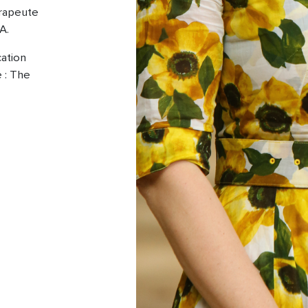
érapeute
A.
cation
 : The